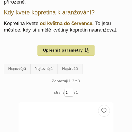
přirozeně.
Kdy kvete kopretina k aranžování?
Kopretina kvete
od května do července
.
To jsou
měsíce, kdy si umělé květiny kopretin naaranžovat.
Upřesnit parametry
Nejnovější
Nejlevnější
Nejdražší
Zobrazuji 1-3 z 3
strana
z 1