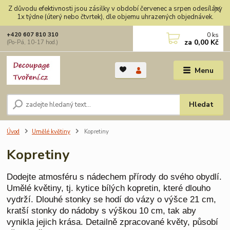
Z důvodu efektivnosti jsou zásilky v období červenec a srpen odesílány
1x týdne (úterý nebo čtvrtek), dle objemu uhrazených objednávek.
0
ks
+420 607 810 310
za
0,00 Kč
(Po-Pá, 10-17 hod.)
Menu
Hledat
Úvod
Umělé květiny
Kopretiny
Kopretiny
Dodejte atmosféru s nádechem přírody do svého obydlí.
Umělé květiny, tj. kytice bílých kopretin, které dlouho
vydrží. Dlouhé stonky se hodí do vázy o výšce 21 cm,
kratší stonky do nádoby s výškou 10 cm, tak aby
vynikla jejich krása. Detailně zpracované květy, působí