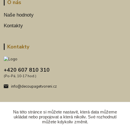
O nás
Naše hodnoty
Kontakty
Kontakty
+420 607 810 310
(Po-Pá, 10-17 hod.)
info@decoupagetvoreni.cz
Na této stránce si můžete nastavit, která data můžeme
ukládat nebo propojovat a která nikoliv. Své rozhodnutí
Upravit sběr cookies.
můžete kdykoliv změnit.