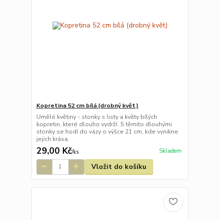
Kopretina 52 cm bílá (drobný květ)
Umělé květiny - stonky s listy a květy bílých
kopretin, které dlouho vydrží. S těmito dlouhými
stonky se hodí do vázy o výšce 21 cm, kde vynikne
jejich krása.
29,00 Kč
Skladem
/
ks
Vložit do košíku