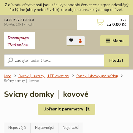
Z důvodu efektivnosti jsou zásilky v období červenec a srpen odesílány
1x týdne (úterý nebo čtvrtek), dle objemu uhrazených objednávek.
0
ks
+420 607 810 310
za
0,00 Kč
(Po-Pá, 10-17 hod.)
Menu
Hledat
Úvod
Svícny │ Lucerny │ LED osvětlení
Svícny │ domky (na svíčku)
Svícny domky │ kovové
Svícny domky │ kovové
Upřesnit parametry
Nejnovější
Nejlevnější
Nejdražší