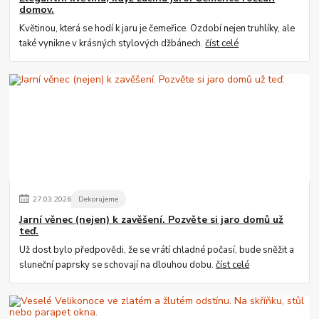
domov.
Květinou, která se hodí k jaru je čemeřice. Ozdobí nejen truhlíky, ale
také vynikne v krásných stylových džbánech.
číst celé
27
.
03
.
2026
Dekorujeme
Jarní věnec (nejen) k zavěšení. Pozvěte si jaro domů už
teď.
Už dost bylo předpovědi, že se vrátí chladné počasí, bude sněžit a
sluneční paprsky se schovají na dlouhou dobu.
číst celé