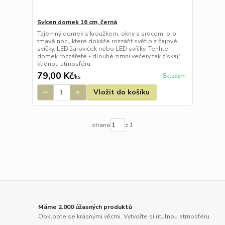
Svícen domek 16 cm, černá
Tajemný domek s kroužkem, okny a srdcem, pro
tmavé noci, které dokáže rozzářit světlo z čajové
svíčky, LED žároviček nebo LED svíčky. Tenhle
domek rozzářete - dlouhé zimní večery tak získají
klidnou atmosféru.
79,00 Kč
Skladem
/
ks
Vložit do košíku
strana
z 1
Máme 2.000 úžasných produktů
Obklopte se krásnými věcmi. Vytvořte si útulnou atmosféru.