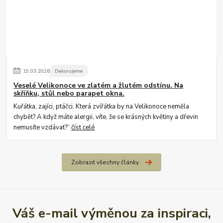
19
.
03
.
2026
Dekorujeme
Veselé Velikonoce ve zlatém a žlutém odstínu. Na
skříňku, stůl nebo parapet okna.
Kuřátka, zajíci, ptáčci. Která zvířátka by na Velikonoce neměla
chybět? A když máte alergii, víte, že se krásných květiny a dřevin
nemusíte vzdávat?“
číst celé
Zobrazit všechny články
Váš e-mail výměnou za inspiraci,