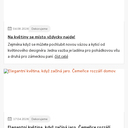
04
.
08
.
2026
Dekorujeme
Na květiny se místo vždycky najde!
Zejména když se můžete pochlubit novou vázou a kyticí od
květinového designéra. Jedna vazba je laděna pro pohádkovou vílu
a druhá pro zámeckou paní.
číst celé
17
.
04
.
2026
Dekorujeme
Elegantní květina, když začíná jaro. Čemeřice rozzáří