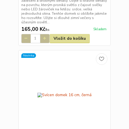
zavěšení a drobnými detaily. Užijte si krásné detaily
na povrchu, kterým proniká světlo z čajové svíčky
nebo LED žároviček na řetězu: srdce, velká
jednoduchá okna. Tenhle domek si oblíbíte jakmile
ho rozsvítíte. Užijte si dlouhé zimní večery s
úžasným osvětl...
165,00 Kč
Skladem
/
ks
Vložit do košíku
Novinka