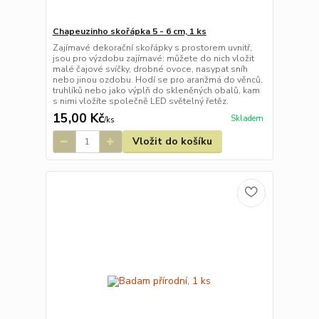
Chapeuzinho skořápka 5 - 6 cm, 1 ks
Zajímavé dekorační skořápky s prostorem uvnitř,
jsou pro výzdobu zajímavé: můžete do nich vložit
malé čajové svíčky, drobné ovoce, nasypat sníh
nebo jinou ozdobu. Hodí se pro aranžmá do věnců,
truhlíků nebo jako výplň do skleněných obalů, kam
s nimi vložíte společně LED světelný řetěz.
15,00 Kč
Skladem
/
ks
Vložit do košíku