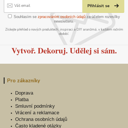
Přihlásit se
Souhlasím se
zpracováním osobních údajů
za účelem rozesílky
newsletteru.
Získejte přehled o nových produktech, inspiraci a DIY aranžmá, v každém ročním
období.
Vytvoř. Dekoruj. Udělej si sám.
Pro zákazníky
Doprava
Platba
Smluvní podmínky
Vrácení a reklamace
Ochrana osobních údajů
Často kladené otázky