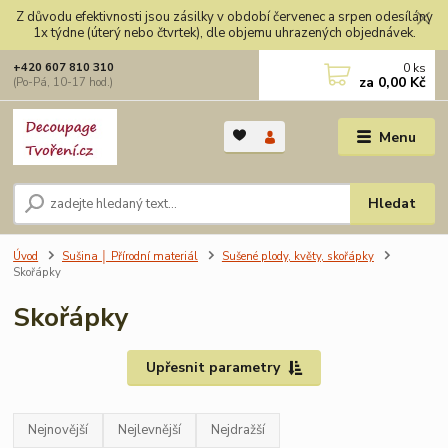
Z důvodu efektivnosti jsou zásilky v období červenec a srpen odesílány
1x týdne (úterý nebo čtvrtek), dle objemu uhrazených objednávek.
0
ks
+420 607 810 310
za
0,00 Kč
(Po-Pá, 10-17 hod.)
Menu
Hledat
Úvod
Sušina │ Přírodní materiál
Sušené plody, květy, skořápky
Skořápky
Skořápky
Upřesnit parametry
Nejnovější
Nejlevnější
Nejdražší