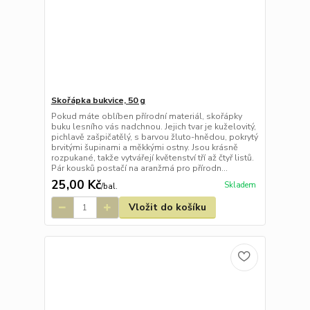
Skořápka bukvice, 50 g
Pokud máte oblíben přírodní materiál, skořápky
buku lesního vás nadchnou. Jejich tvar je kuželovitý,
pichlavě zašpičatělý, s barvou žluto-hnědou, pokrytý
brvitými šupinami a měkkými ostny. Jsou krásně
rozpukané, takže vytvářejí květenství tří až čtyř listů.
Pár kousků postačí na aranžmá pro přírodn...
25,00 Kč
Skladem
/
bal.
Vložit do košíku