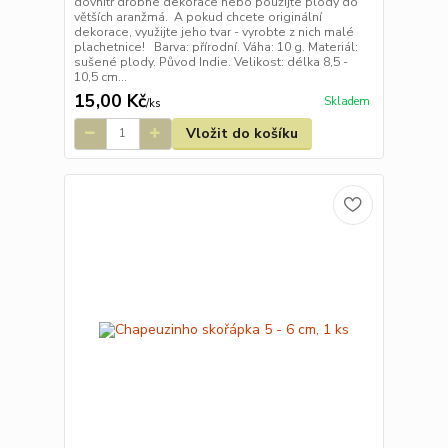
dovnitř drobné dekorace nebo použijte plody do
větších aranžmá. A pokud chcete originální
dekorace, využijte jeho tvar - vyrobte z nich malé
plachetnice! Barva: přírodní. Váha: 10 g. Materiál:
sušené plody. Původ Indie. Velikost: délka 8,5 -
10,5 cm...
15,00 Kč
Skladem
/
ks
Vložit do košíku