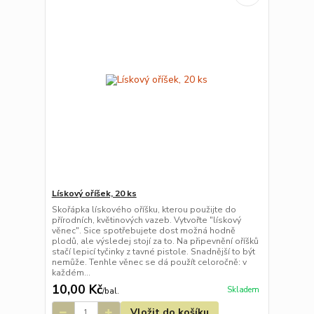
Lískový oříšek, 20 ks
Skořápka lískového oříšku, kterou použijte do
přírodních, květinových vazeb. Vytvořte "lískový
věnec". Sice spotřebujete dost možná hodně
plodů, ale výsledej stojí za to. Na připevnění oříšků
stačí lepicí tyčinky z tavné pistole. Snadnější to být
nemůže. Tenhle věnec se dá použít celoročně: v
každém...
10,00 Kč
Skladem
/
bal.
Vložit do košíku