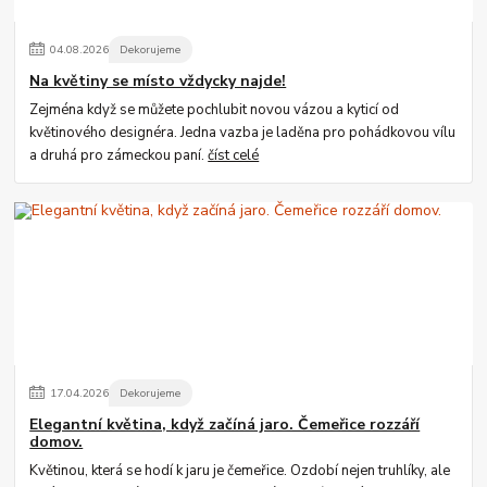
04
.
08
.
2026
Dekorujeme
Na květiny se místo vždycky najde!
Zejména když se můžete pochlubit novou vázou a kyticí od
květinového designéra. Jedna vazba je laděna pro pohádkovou vílu
a druhá pro zámeckou paní.
číst celé
17
.
04
.
2026
Dekorujeme
Elegantní květina, když začíná jaro. Čemeřice rozzáří
domov.
Květinou, která se hodí k jaru je čemeřice. Ozdobí nejen truhlíky, ale