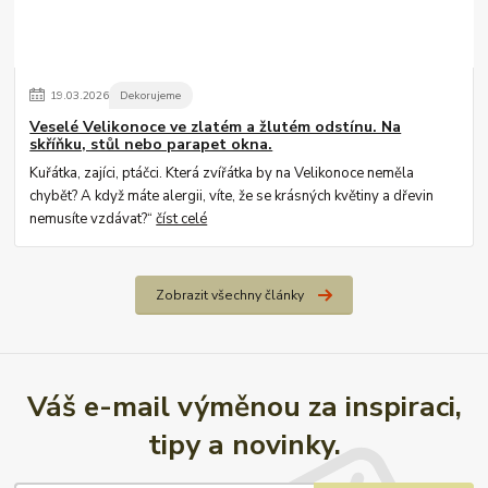
19
.
03
.
2026
Dekorujeme
Veselé Velikonoce ve zlatém a žlutém odstínu. Na
skříňku, stůl nebo parapet okna.
Kuřátka, zajíci, ptáčci. Která zvířátka by na Velikonoce neměla
chybět? A když máte alergii, víte, že se krásných květiny a dřevin
nemusíte vzdávat?“
číst celé
Zobrazit všechny články
Váš e-mail výměnou za inspiraci,
tipy a novinky.