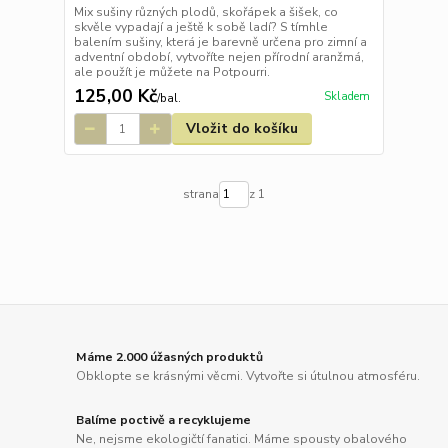
Mix sušiny různých plodů, skořápek a šišek, co
skvěle vypadají a ještě k sobě ladí? S tímhle
balením sušiny, která je barevně určena pro zimní a
adventní období, vytvoříte nejen přírodní aranžmá,
ale použít je můžete na Potpourri.
125,00 Kč
Skladem
/
bal.
Vložit do košíku
strana
z 1
Máme 2.000 úžasných produktů
Obklopte se krásnými věcmi. Vytvořte si útulnou atmosféru.
Balíme poctivě a recyklujeme
Ne, nejsme ekologičtí fanatici. Máme spousty obalového