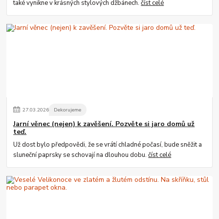
také vynikne v krásných stylových džbánech.
číst celé
27
.
03
.
2026
Dekorujeme
Jarní věnec (nejen) k zavěšení. Pozvěte si jaro domů už
teď.
Už dost bylo předpovědi, že se vrátí chladné počasí, bude sněžit a
sluneční paprsky se schovají na dlouhou dobu.
číst celé