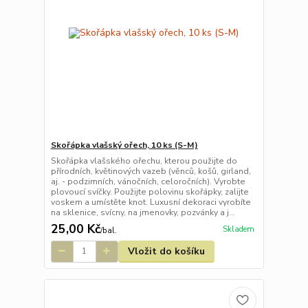
Skořápka vlašský ořech, 10 ks (S-M)
Skořápka vlašského ořechu, kterou použijte do
přírodních, květinových vazeb (věnců, košů, girland,
aj. - podzimních, vánočních, celoročních). Vyrobte
plovoucí svíčky. Použijte polovinu skořápky, zalijte
voskem a umístěte knot. Luxusní dekoraci vyrobíte
na sklenice, svícny, na jmenovky, pozvánky a j...
25,00 Kč
Skladem
/
bal.
Vložit do košíku