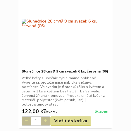
Slunečnice 28 cm/Ø 9 cm svazek 6 ks, červená (06)
Velké květy slunečnic, tyhle máme oblíbené.
Vyberte si, protože naše nabídka v různých
odstínech. Ve svazku je 6 stonků (5 ks s květem a
listem + 1 ks s květem bez listu). Barva květu:
červená žíhaná krémovou. Produkt: umělé květiny.
Materiál: polyester (květ, pestík, list) │
polyethylenový plast...
122,00 Kč
Skladem
/
svazek
Vložit do košíku