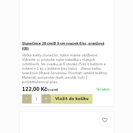
Slunečnice 28 cm/Ø 9 cm svazek 6 ks, oranžová
(05)
Velké květy slunečnic, tyhle máme oblíbené.
Vyberte si, protože naše nabídka v různých
odstínech. Ve svazku je 6 stonků (5 ks s květem a
listem + 1 ks s květem bez listu). Barva květu:
oranžová žíhaná červenou. Produkt: umělé květiny.
Materiál: polyester (květ, pestík, list) │
polyethylenový plas...
122,00 Kč
Skladem
/
svazek
Vložit do košíku