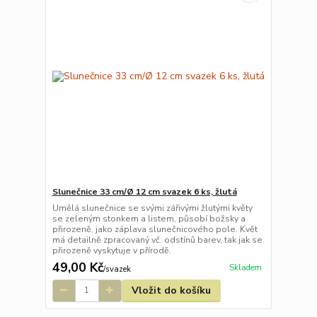
Slunečnice 33 cm/Ø 12 cm svazek 6 ks, žlutá
Umělá slunečnice se svými zářivými žlutými květy
se zeleným stonkem a listem, působí božsky a
přirozeně, jako záplava slunečnicového pole. Květ
má detailně zpracovaný vč. odstínů barev, tak jak se
přirozeně vyskytuje v přírodě.
49,00 Kč
Skladem
/
svazek
Vložit do košíku