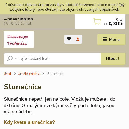
Z důvodu efektivnosti jsou zásilky v období červenec a srpen odesílány
1x týdne (úterý nebo čtvrtek), dle objemu uhrazených objednávek.
0
ks
+420 607 810 310
za
0,00 Kč
(Po-Pá, 10-17 hod.)
Menu
Hledat
Úvod
Umělé květiny
Slunečnice
Slunečnice
Slunečnice nepatří jen na pole. Vložit je můžete i do
džbánu. S malými i velkými květy podle toho, jakou
máte nádobu.
Kdy kvete slunečnice?