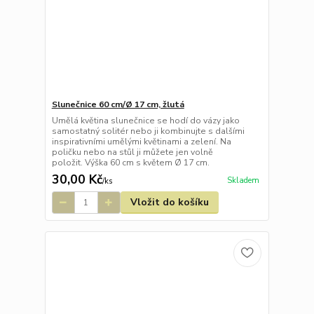
Slunečnice 60 cm/Ø 17 cm, žlutá
Umělá květina slunečnice se hodí do vázy jako
samostatný solitér nebo ji kombinujte s dalšími
inspirativními umělými květinami a zelení. Na
poličku nebo na stůl ji můžete jen volně
položit. Výška 60 cm s květem Ø 17 cm.
30,00 Kč
Skladem
/
ks
Vložit do košíku