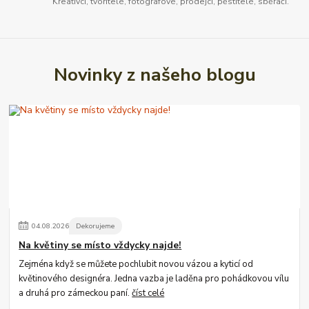
Kreativci, tvořitelé, fotografové, prodejci, pěstitelé, sběrači.
Novinky z našeho blogu
04
.
08
.
2026
Dekorujeme
Na květiny se místo vždycky najde!
Zejména když se můžete pochlubit novou vázou a kyticí od
květinového designéra. Jedna vazba je laděna pro pohádkovou vílu
a druhá pro zámeckou paní.
číst celé