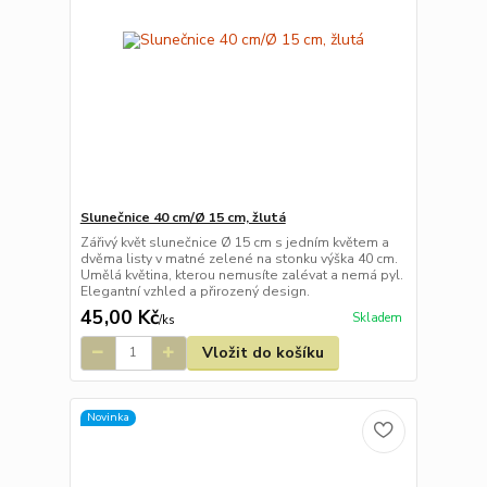
Slunečnice 40 cm/Ø 15 cm, žlutá
Zářivý květ slunečnice Ø 15 cm s jedním květem a
dvěma listy v matné zelené na stonku výška 40 cm.
Umělá květina, kterou nemusíte zalévat a nemá pyl.
Elegantní vzhled a přirozený design.
45,00 Kč
Skladem
/
ks
Vložit do košíku
Novinka