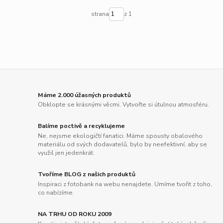
strana
z 1
Máme 2.000 úžasných produktů
Obklopte se krásnými věcmi. Vytvořte si útulnou atmosféru.
Balíme poctivě a recyklujeme
Ne, nejsme ekologičtí fanatici. Máme spousty obalového
materiálu od svých dodavatelů, bylo by neefektivní, aby se
využil jen jedenkrát.
Tvoříme BLOG z našich produktů
Inspiraci z fotobank na webu nenajdete. Umíme tvořit z toho,
co nabízíme.
NA TRHU OD ROKU 2009