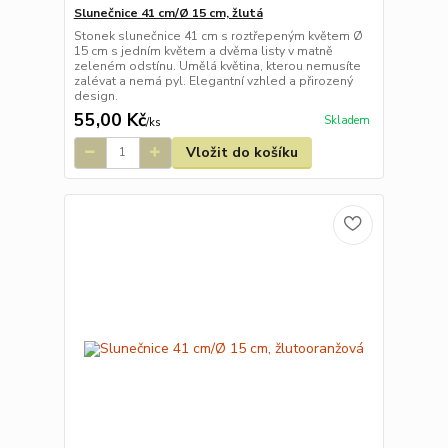
Slunečnice 41 cm/Ø 15 cm, žlutá
Stonek slunečnice 41 cm s roztřepeným květem Ø
15 cm s jedním květem a dvěma listy v matně
zeleném odstínu. Umělá květina, kterou nemusíte
zalévat a nemá pyl. Elegantní vzhled a přirozený
design.
55,00 Kč
Skladem
/
ks
Vložit do košíku