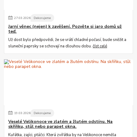
27
.
03
.
2026
Dekorujeme
Jarní věnec (nejen) k zavěšení. Pozvěte si jaro domů už
teď.
Už dost bylo předpovědi, že se vrátí chladné počasí, bude sněžit a
sluneční paprsky se schovají na dlouhou dobu.
číst celé
19
.
03
.
2026
Dekorujeme
Veselé Velikonoce ve zlatém a žlutém odstínu. Na
skříňku, stůl nebo parapet okna.
Kuřátka, zajíci, ptáčci. Která zvířátka by na Velikonoce neměla