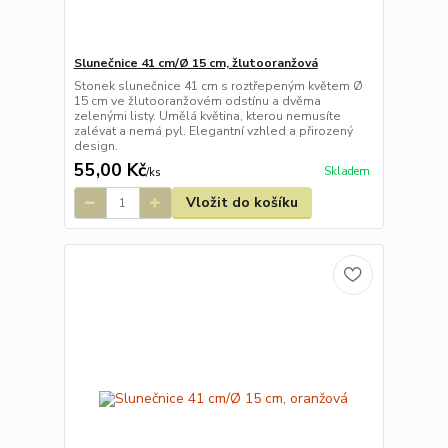
Slunečnice 41 cm/Ø 15 cm, žlutooranžová
Stonek slunečnice 41 cm s roztřepeným květem Ø
15 cm ve žlutooranžovém odstínu a dvěma
zelenými listy. Umělá květina, kterou nemusíte
zalévat a nemá pyl. Elegantní vzhled a přirozený
design.
55,00 Kč
Skladem
/
ks
Vložit do košíku