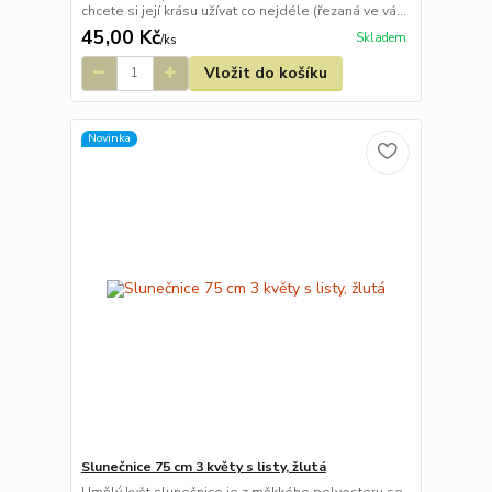
chcete si její krásu užívat co nejdéle (řezaná ve vá...
45,00 Kč
Skladem
/
ks
Vložit do košíku
Novinka
Slunečnice 75 cm 3 květy s listy, žlutá