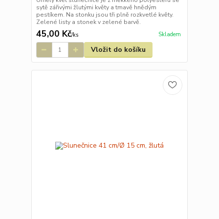
Umělý květ slunečnice je z měkkého polyesteru se
sytě zářivými žlutými květy a tmavě hnědým
pestíkem. Na stonku jsou tři plně rozkvetlé květy.
Zelené listy a stonek v zelené barvě.
45,00 Kč
Skladem
/
ks
Vložit do košíku