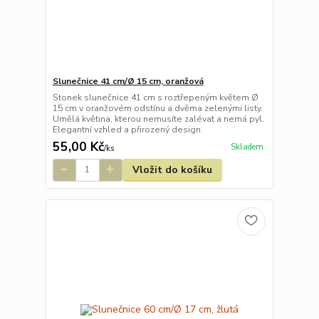
Slunečnice 41 cm/Ø 15 cm, oranžová
Stonek slunečnice 41 cm s roztřepeným květem Ø
15 cm v oranžovém odstínu a dvěma zelenými listy.
Umělá květina, kterou nemusíte zalévat a nemá pyl.
Elegantní vzhled a přirozený design.
55,00 Kč
Skladem
/
ks
Vložit do košíku