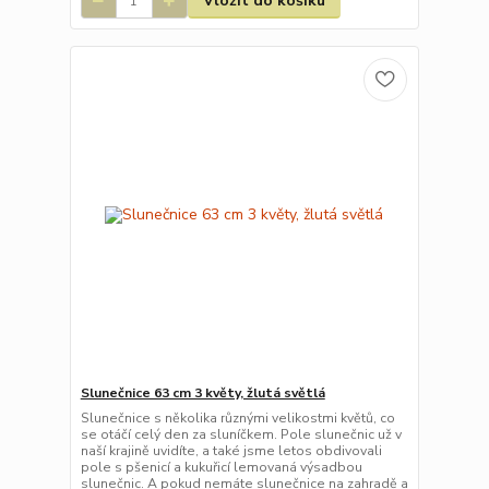
Vložit do košíku
Slunečnice 63 cm 3 květy, žlutá světlá
Slunečnice s několika různými velikostmi květů, co
se otáčí celý den za sluníčkem. Pole slunečnic už v
naší krajině uvidíte, a také jsme letos obdivovali
pole s pšenicí a kukuřicí lemovaná výsadbou
slunečnic. A pokud nemáte slunečnice na zahradě a