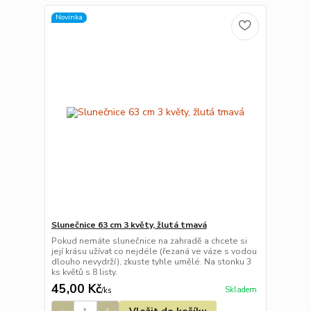
Novinka
Slunečnice 63 cm 3 květy, žlutá tmavá
Pokud nemáte slunečnice na zahradě a chcete si
její krásu užívat co nejdéle (řezaná ve váze s vodou
dlouho nevydrží), zkuste tyhle umělé. Na stonku 3
ks květů s 8 listy.
45,00 Kč
Skladem
/
ks