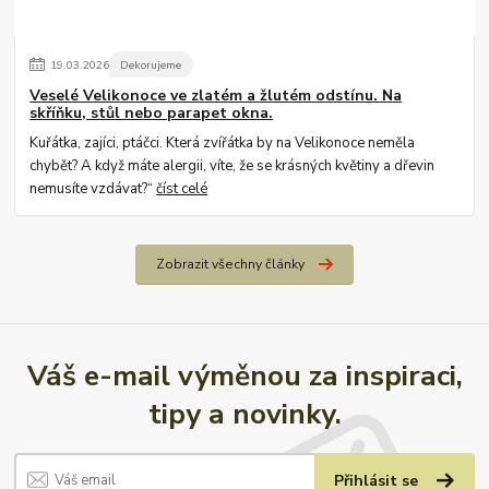
19
.
03
.
2026
Dekorujeme
Veselé Velikonoce ve zlatém a žlutém odstínu. Na
skříňku, stůl nebo parapet okna.
Kuřátka, zajíci, ptáčci. Která zvířátka by na Velikonoce neměla
chybět? A když máte alergii, víte, že se krásných květiny a dřevin
nemusíte vzdávat?“
číst celé
Zobrazit všechny články
Váš e-mail výměnou za inspiraci,
tipy a novinky.
Přihlásit se