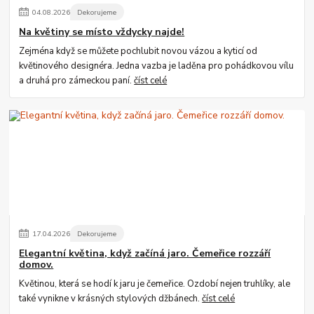
04
.
08
.
2026
Dekorujeme
Na květiny se místo vždycky najde!
Zejména když se můžete pochlubit novou vázou a kyticí od
květinového designéra. Jedna vazba je laděna pro pohádkovou vílu
a druhá pro zámeckou paní.
číst celé
17
.
04
.
2026
Dekorujeme
Elegantní květina, když začíná jaro. Čemeřice rozzáří
domov.
Květinou, která se hodí k jaru je čemeřice. Ozdobí nejen truhlíky, ale
také vynikne v krásných stylových džbánech.
číst celé