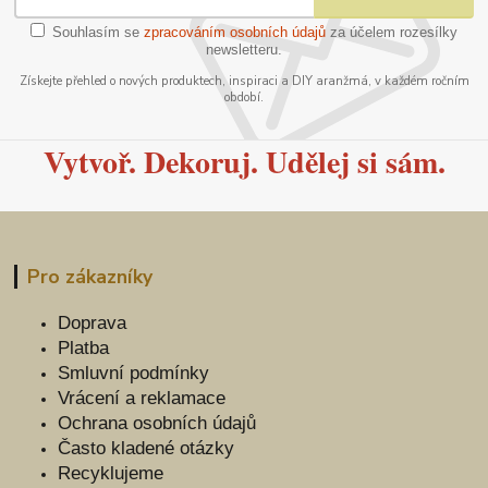
Souhlasím se
zpracováním osobních údajů
za účelem rozesílky
newsletteru.
Získejte přehled o nových produktech, inspiraci a DIY aranžmá, v každém ročním
období.
Vytvoř. Dekoruj. Udělej si sám.
Pro zákazníky
Doprava
Platba
Smluvní podmínky
Vrácení a reklamace
Ochrana osobních údajů
Často kladené otázky
Recyklujeme