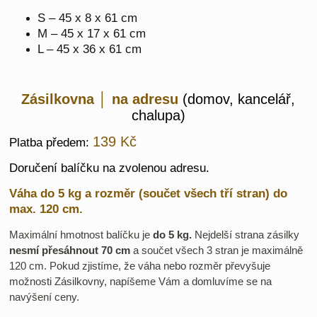
S – 45 x 8 x 61 cm
M – 45 x 17 x 61 cm
L – 45 x 36 x 61 cm
Zásilkovna │ na adresu
(domov, kancelář,
chalupa)
139 Kč
Platba předem:
Doručení balíčku na zvolenou adresu.
Váha do 5 kg a rozměr (součet všech tří stran) do
max. 120 cm.
Maximální hmotnost balíčku je
do 5 kg.
Nejdelší strana zásilky
nesmí přesáhnout 7
0 cm
a součet všech 3 stran je maximálně
120 cm. Pokud zjistíme, že váha nebo rozměr převyšuje
možnosti Zásilkovny, napíšeme Vám a domluvíme se na
navýšení ceny.