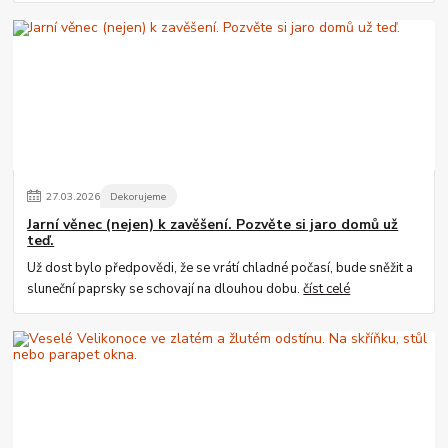
27
.
03
.
2026
Dekorujeme
Jarní věnec (nejen) k zavěšení. Pozvěte si jaro domů už
teď.
Už dost bylo předpovědi, že se vrátí chladné počasí, bude sněžit a
sluneční paprsky se schovají na dlouhou dobu.
číst celé