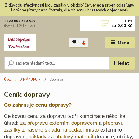
Z důvodu efektivnosti jsou zásilky v období červenec a srpen odesílány
1x týdne (úterý nebo čtvrtek), dle objemu uhrazených objednávek.
0
ks
+420 607 810 310
za
0,00 Kč
(Po-Pá, 10-17 hod.)
Menu
Hledat
Úvod
O NÁKUPU »
Doprava
Ceník dopravy
Co zahrnuje cenu dopravy?
Celkovou cenu za dopravu tvoří kombinace několika
úhrad:
za přepravu externím dopravcem
a
přepravu
zásilky z našeho skladu na podací místo
externího
dopravce;
náklady za obalový materiál
(krabice, obálky,