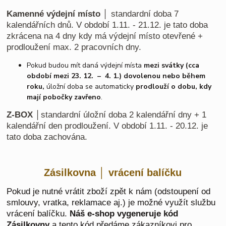
Kamenné výdejní místo │
standardní doba 7
kalendářních dnů.
V období 1.11. - 21.12. je tato doba
zkrácena na 4 dny kdy má výdejní místo otevřené +
prodloužení max. 2 pracovních dny.
Pokud budou mít daná výdejní místa
mezi svátky (cca
období mezi 23. 12. – 4. 1.) dovolenou nebo během
roku,
úložní doba se automaticky
prodlouží o dobu, kdy
mají pobočky zavřeno
.
Z-BOX │
standardní úložní doba 2 kalendářní dny + 1
kalendářní den prodloužení. V období 1.11. - 20.12. je
tato doba zachována.
Zásilkovna │ vrácení balíčku
Pokud je nutné vrátit zboží zpět k nám (odstoupení od
smlouvy, vratka, reklamace aj.) je možné využít službu
vrácení balíčku.
Náš e-shop vygeneruje kód
Zásilkovny
a tento kód předáme zákazníkovi pro