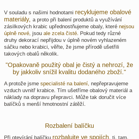
recyklujeme obalové
V souladu s našimi hodnotami
materiály,
a proto při balení produktů a využívání
zásilkových krabic upřednostňujeme obaly, které
nejsou
úplně nové,
jsou
ale zcela čisté.
Pokud tedy různé
druhy dekorací nepřijdou v úplně novém vyhlazeném
sáčku nebo krabici, věřte, že jsme přírodě ušetřili
takových obalů několik.
"Opakovaně použitý obal je čistý a nehrozí, že
by jakkoliv snížil kvalitu dodaného zboží."
A protože jsme
specialisté na balení,
nepřepravujeme
vzduch uvnitř krabice. Tím ušetříme obalový materiál a
náklady na dopravu přepravci. Může tak doručit více
balíčků s menší hmotnostní zátěží.
Rozbalení balíčku
rozbalujte ve spojích,
Při otevírání balíčku
tj. tam,