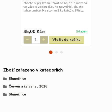
chcete si její krásu užívat co nejdéle (řezaná
květů, co se 
ve váze s vodou dlouho nevydrží), zkuste
Pole slunečni
tyhle umělé. Na stonku 3 ks květů s 8 listy.
jsme letos o
kukuřicí lem
pokud nemát
chcete si jej
ve vá...
45,00 Kč
45,00 Kč
Skladem
/
ks
Vložit do košíku
Zboží zařazeno v kategoriích
Slunečnice
Červen a červenec 2026
Slunečnice