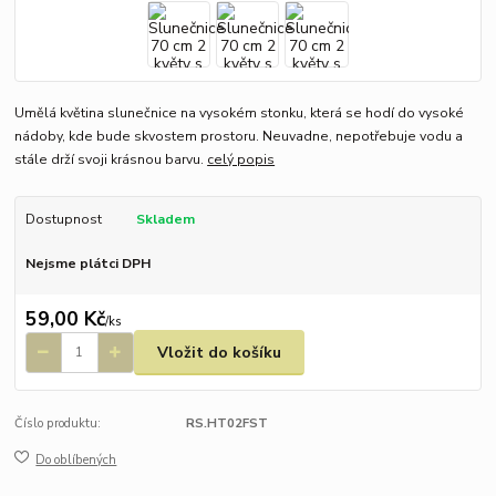
Umělá květina slunečnice na vysokém stonku, která se hodí do vysoké
nádoby, kde bude skvostem prostoru. Neuvadne, nepotřebuje vodu a
stále drží svoji krásnou barvu.
celý popis
Dostupnost
Skladem
Nejsme plátci DPH
59,00 Kč
/
ks
Vložit do košíku
Číslo produktu:
RS.HT02FST
Do oblíbených