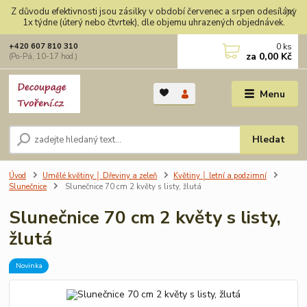
Z důvodu efektivnosti jsou zásilky v období červenec a srpen odesílány
1x týdne (úterý nebo čtvrtek), dle objemu uhrazených objednávek.
0
ks
+420 607 810 310
za
0,00 Kč
(Po-Pá, 10-17 hod.)
Menu
Hledat
Úvod
Umělé květiny │ Dřeviny a zeleň
Květiny │ letní a podzimní
Slunečnice
Slunečnice 70 cm 2 květy s listy, žlutá
Slunečnice 70 cm 2 květy s listy,
žlutá
Novinka