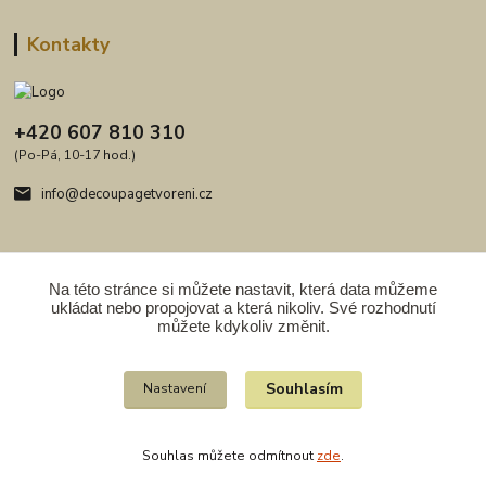
Kontakty
+420 607 810 310
(Po-Pá, 10-17 hod.)
info@decoupagetvoreni.cz
Na této stránce si můžete nastavit, která data můžeme
ukládat nebo propojovat a která nikoliv. Své rozhodnutí
Upravit sběr cookies.
můžete kdykoliv změnit.
Copyright 2009 - 2026. Obsah serveru je chráněn autorským právem.
Souhlasím
Nastavení
Kopírování obrazového materiálu, šíření celých nebo částí textů, fotografií
nebo zdrojových kódů obsažené na webu, nepoužívejte bez souhlasu
autora. Ozvěte se ke spolupráci.
Souhlas můžete odmítnout
zde
.
Vytvořeno na
Eshop-rychle.cz