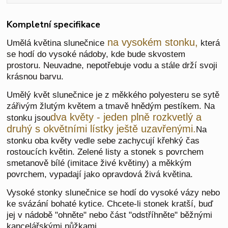
Kompletní specifikace
na vysokém stonku,
Umělá květina slunečnice
která
se hodí do vysoké nádoby, kde bude skvostem
prostoru. Neuvadne, nepotřebuje vodu a stále drží svoji
krásnou barvu.
Umělý květ slunečnice je z měkkého polyesteru se sytě
zářivým žlutým květem a tmavě hnědým pestíkem. Na
dva květy - jeden plně rozkvetlý a
stonku jsou
druhý s okvětními lístky ještě uzavřenými.
Na
stonku oba květy vedle sebe zachycují křehký čas
rostoucích květin. Zelené listy a stonek s povrchem
smetanově bílé (imitace živé květiny) a měkkým
povrchem, vypadají jako opravdová živá květina.
Vysoké stonky slunečnice se hodí do vysoké vázy nebo
ke svázání bohaté kytice. Chcete-li stonek kratší, buď
jej v nádobě "ohněte" nebo část "odstříhněte" běžnými
kancelářskými nůžkami.