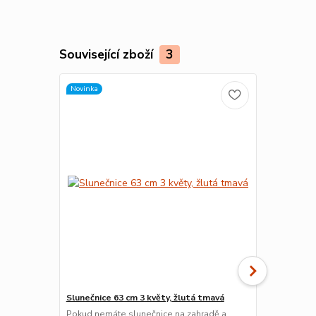
Související zboží
3
Novinka
Slunečnice 63 cm 3 květy, žlutá tmavá
Slunečnice 6
Pokud nemáte slunečnice na zahradě a
Slunečnice s