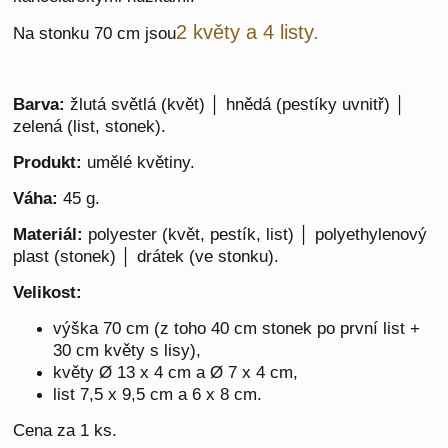
2 květy a 4 listy.
Na stonku 70 cm jsou
Barva:
žlutá světlá (květ) │ hnědá (pestíky uvnitř) │
zelená (list, stonek).
Produkt:
umělé květiny.
Váha:
45 g.
Materiál:
polyester (květ, pestík, list) │ polyethylenový
plast (stonek) │ drátek (ve stonku).
Velikost:
výška 70 cm (z toho 40 cm stonek po první list +
30 cm květy s lisy),
květy Ø 13 x 4 cm a Ø 7 x 4 cm,
list 7,5 x 9,5 cm a 6 x 8 cm.
Cena za 1 ks.