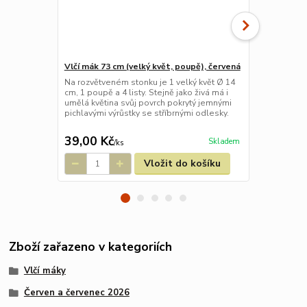
Vlčí mák 73 cm (velký květ, poupě), červená
Vlčí mák 60 c
červená tm
Na rozvětveném stonku je 1 velký květ Ø 14
cm, 1 poupě a 4 listy. Stejně jako živá má i
Umělé květin
umělá květina svůj povrch pokrytý jemnými
odstínu květ
pichlavými výrůstky se stříbrnými odlesky.
květy, 1 poup
cm.
39,00 Kč
21,00 Kč
Skladem
/
ks
Vložit do košíku
Zboží zařazeno v kategoriích
Vlčí máky
Červen a červenec 2026