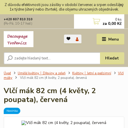
Z důvodu efektivnosti jsou zásilky v období červenec a srpen odesílány
1x týdne (úterý nebo čtvrtek), dle objemu uhrazených objednávek.
0
ks
+420 607 810 310
za
0,00 Kč
(Po-Pá, 10-17 hod.)
Menu
Hledat
Úvod
Umělé květiny │ Dřeviny a zeleň
Květiny │ letní a podzimní
Vlčí
máky
Vlčí mák 82 cm (4 květy, 2 poupata), červená
Vlčí mák 82 cm (4 květy, 2
poupata), červená
Novinka