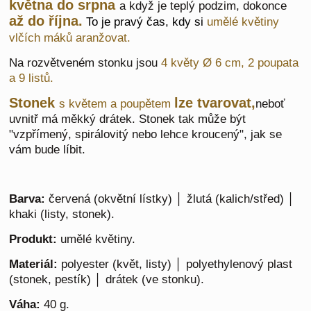
května do srpna
a když je teplý podzim, dokonce
až do října.
To je pravý čas, kdy si
umělé květiny
vlčích máků aranžovat.
Na rozvětveném stonku jsou
4 květy Ø 6 cm, 2 poupata
a 9 listů.
Stonek
lze tvarovat,
s květem a poupětem
neboť
uvnitř má měkký drátek. Stonek tak může být
"vzpřímený, spirálovitý nebo lehce kroucený", jak se
vám bude líbit.
Barva:
červená (okvětní lístky) │ žlutá (kalich/střed) │
khaki (listy, stonek).
Produkt:
umělé květiny.
Materiál:
polyester (květ, listy) │ polyethylenový plast
(stonek, pestík) │ drátek (ve stonku).
Váha:
40 g.