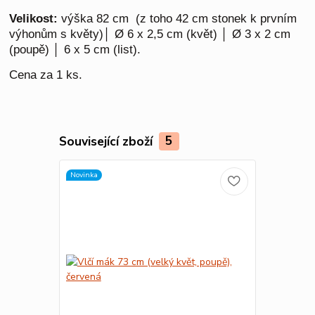
Velikost:
výška 82 cm (z toho 42 cm stonek k prvním
výhonům s květy)│ Ø 6 x 2,5 cm (květ) │ Ø 3 x 2 cm
(poupě) │ 6 x 5 cm (list).
Cena za 1 ks.
Související zboží
5
Novinka