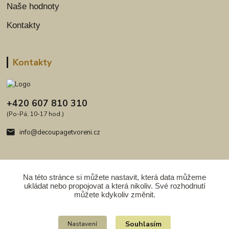
Naše hodnoty
Kontakty
Kontakty
+420 607 810 310
(Po-Pá, 10-17 hod.)
info@decoupagetvoreni.cz
Na této stránce si můžete nastavit, která data můžeme
ukládat nebo propojovat a která nikoliv. Své rozhodnutí
Upravit sběr cookies.
můžete kdykoliv změnit.
Copyright 2009 - 2026. Obsah serveru je chráněn autorským právem.
Souhlasím
Nastavení