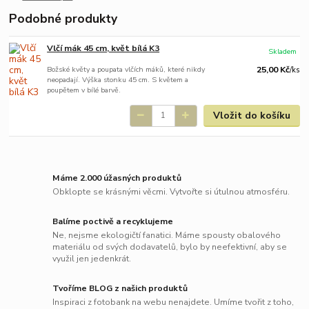
Podobné produkty
Vlčí mák 45 cm, květ bílá K3
Skladem
Božské květy a poupata vlčích máků, které nikdy
25,00 Kč
/
ks
neopadají. Výška stonku 45 cm. S květem a
poupětem v bílé barvě.
Vložit do košíku
Máme 2.000 úžasných produktů
Obklopte se krásnými věcmi. Vytvořte si útulnou atmosféru.
Balíme poctivě a recyklujeme
Ne, nejsme ekologičtí fanatici. Máme spousty obalového
materiálu od svých dodavatelů, bylo by neefektivní, aby se
využil jen jedenkrát.
Tvoříme BLOG z našich produktů
Inspiraci z fotobank na webu nenajdete. Umíme tvořit z toho,