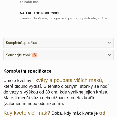
co nabízíme.
NA TRHU OD ROKU 2009
Kreativci, tvořitelé, fotografové, prodejci, pěstitelé, sběrači.
Kompletní specifikace
Související zboží
5
Kompletní specifikace
květy a poupata vlčích máků,
Umělé květiny -
které dlouho vydrží. S těmito dlouhými stonky se hodí
do vázy s výškou od 30 cm, kde vynikne jejich krása.
Máte-li menší vázu nebo džbán, stonek zkraťte
(zalomením nebo odstřižením).
Kdy kvete vlčí mák?
od
Doba, kdy mák kvete je