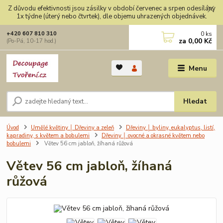
Z důvodu efektivnosti jsou zásilky v období červenec a srpen odesílány
1x týdne (úterý nebo čtvrtek), dle objemu uhrazených objednávek.
0
ks
+420 607 810 310
za
0,00 Kč
(Po-Pá, 10-17 hod.)
Menu
Hledat
Úvod
Umělé květiny │ Dřeviny a zeleň
Dřeviny │ byliny, eukalyptus, listí,
kapradiny, s květem a bobulemi
Dřeviny │ ovocné a okrasné květem nebo
bobulemi
Větev 56 cm jabloň, žíhaná růžová
Větev 56 cm jabloň, žíhaná
růžová