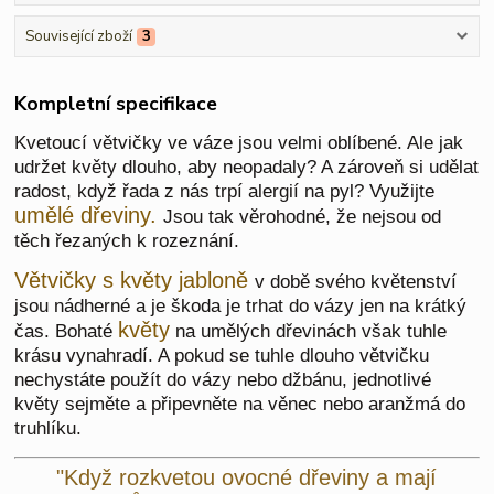
Související zboží
3
Kompletní specifikace
Kvetoucí větvičky ve váze jsou velmi oblíbené. Ale jak
udržet květy dlouho, aby neopadaly? A zároveň si udělat
radost, když řada z nás trpí alergií na pyl? Využijte
umělé dřeviny.
Jsou tak věrohodné, že nejsou od
těch řezaných k rozeznání.
Větvičky s květy jabloně
v době svého květenství
jsou nádherné a je škoda je trhat do vázy jen na krátký
květy
čas. Bohaté
na umělých dřevinách však tuhle
krásu vynahradí. A pokud se tuhle dlouho větvičku
nechystáte použít do vázy nebo džbánu, jednotlivé
květy sejměte a připevněte na věnec nebo aranžmá do
truhlíku.
"Když rozkvetou ovocné dřeviny a mají