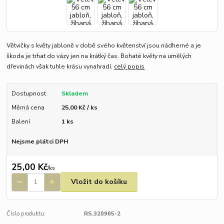
Větvičky s květy jabloně v době svého květenství jsou nádherné a je
škoda je trhat do vázy jen na krátký čas. Bohaté květy na umělých
dřevinách však tuhle krásu vynahradí.
celý popis
Dostupnost
Skladem
Měrná cena
25,00 Kč / ks
Balení
1 ks
Nejsme plátci DPH
25,00 Kč
/
ks
Vložit do košíku
Číslo produktu:
RS.320965-2