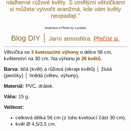
nádherné růžové květy. S umělými větvičkami
si můžete vytvořit aranžmá, kde vám květy
neopadají."
Inspirace a Photo by Luciana
Blog DIY │
Jarní atmosféra.
Přečíst si.
Větvička se
3 kvetoucími výhony
o délce 56 cm,
květenství na 30 cm. Na výhonu je
26 květů.
Barva:
bílá (květ) a růžová (okraje květů) │ žlutá
(pestíky) │ hnědá (větev, výhony).
Materiál:
PVC, drátek.
Váha:
15 g.
Velikost:
celková délka 56 cm (z toho kvetoucí část 30 cm).
květ Ø 4,5/3,5 cm.