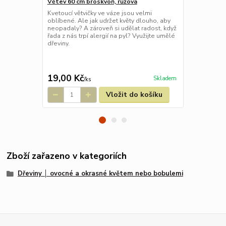
Větev 60 cm broskvoň, růžová
Větev 50 cm
Kvetoucí větvičky ve váze jsou velmi
Větvičky tře
oblíbené. Ale jak udržet květy dlouho, aby
pro svou boh
neopadaly? A zároveň si udělat radost, když
kvetoucími v
řada z nás trpí alergií na pyl? Využijte umělé
větvičce je 8
dřeviny.
květy).
19,00 Kč
49,00 Kč
Skladem
/
ks
Vložit do košíku
Zboží zařazeno v kategoriích
Dřeviny │ ovocné a okrasné květem nebo bobulemi