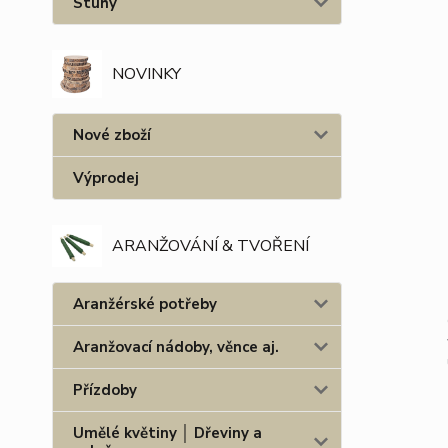
Stuhy
NOVINKY
Nové zboží
Výprodej
ARANŽOVÁNÍ & TVOŘENÍ
Aranžérské potřeby
Aranžovací nádoby, věnce aj.
Přízdoby
Umělé květiny │ Dřeviny a