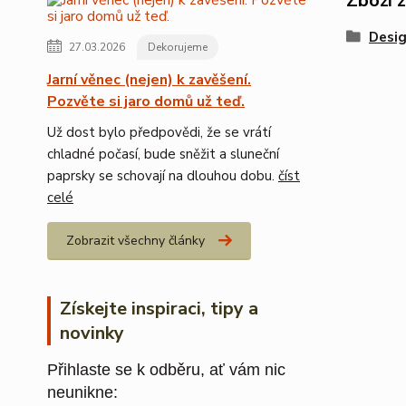
Zboží 
Desig
27.03.2026
Dekorujeme
Jarní věnec (nejen) k zavěšení.
Pozvěte si jaro domů už teď.
Už dost bylo předpovědi, že se vrátí
chladné počasí, bude sněžit a sluneční
paprsky se schovají na dlouhou dobu.
číst
celé
Zobrazit všechny články
Získejte inspiraci, tipy a
novinky
Přihlaste se k odběru, ať vám nic
neunikne: