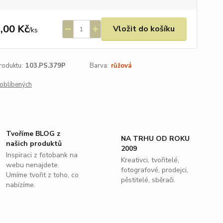
,00 Kč
Vložit do košíku
/
ks
roduktu:
103.PS.379P
Barva:
růžová
oblíbených
Tvoříme BLOG z
NA TRHU OD ROKU
našich produktů
2009
Inspiraci z fotobank na
Kreativci, tvořitelé,
webu nenajdete.
fotografové, prodejci,
Umíme tvořit z toho, co
pěstitelé, sběrači.
nabízíme.