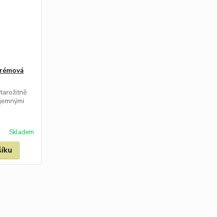
krémová
starožitně
 jemnými
Skladem
šíku