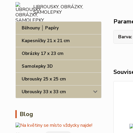
UBROUSKY, OBRÁZKY,
SAMOLEPKY
Param
Běhouny │ Papíry
Barva
Kapesníčky 21 x 21 cm
Obrázky 17 x 23 cm
Samolepky 3D
Souvise
Ubrousky 25 x 25 cm
Ubrousky 33 x 33 cm
Blog