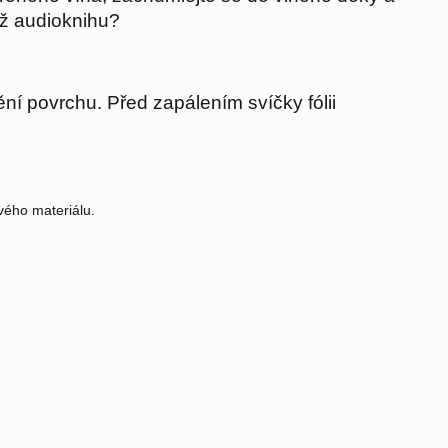
už audioknihu?
ění povrchu. Před zapálením svíčky fólii
vého materiálu.