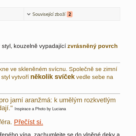
Související zboží
2
styl, kouzelně vypadající
zvrásněný povrch
ikne ve skleněném svícnu. Společně se zimní
několik svíček
styl vytvoří
vedle sebe na
 pro jarní aranžmá: k umělým rozkvetlým
ají."
Inspirace a Photo by Luciana
féra.
Přečíst si.
svařeného vína, zachumlejte se do vlněné deky a