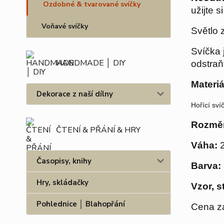
Ozdobné & tvarované svíčky
užijte 
Voňavé svíčky
Světlo 
Svíčka 
HANDMADE │ DIY
odstraň
Materiá
Dekorace z naší dílny
Hořící sví
Rozměr
ČTENÍ & PŘÁNÍ & HRY
Váha:
Časopisy, knihy
Barva:
Hry, skládačky
Vzor, s
Pohlednice │ Blahopřání
Cena za