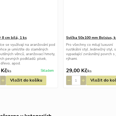
8 cm bílá, 1 ks
Svíčka 50x100 mm Bolsius, 
ce se využívají na aranžování pod
Pro všechny co milují luxusní
Lehce je umístíte do slaměných
rustikální styl. Jedinečný styl, 
utěných věnců, aranžovací hmoty,
vypadající zvrásněný povrch s
ných pevných podkladů: písek,
rýhami.
 dřevo, apod.
 Kč
29,00 Kč
Skladem
/
ks
/
ks
Vložit do košíku
Vložit do ko