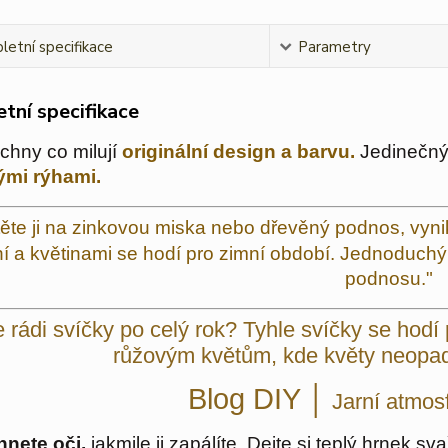
etní specifikace
Parametry
tní specifikace
chny co milují
originální design a barvu.
Jedinečný 
ými rýhami.
ěte ji na zinkovou miska nebo dřevěný podnos, vyn
ní a květinami se hodí pro zimní období. Jednoduchý 
podnosu."
 rádi svíčky po celý rok? Tyhle svíčky se hodí
růžovým květům, kde květy neopad
Blog DIY │
Jarní atmos
hnete oči,
jakmile ji zapálíte. Dejte si teplý hrnek 