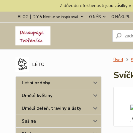
Z důvodu efektivnosti jsou zásilky 
BLOG │ DIY & Nechte se inspirovat
O NÁS
O NÁKUPU
Úvod
S
LÉTO
Svíč
Letní ozdoby
Umělé květiny
Umělá zeleň, traviny a listy
Sušina