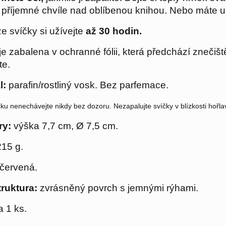
si příjemné chvíle nad oblíbenou knihou. Nebo máte 
ze svíčky si užívejte
až 30 hodin.
je zabalena v ochranné fólii, která předchází znečišt
te.
l:
parafin/rostliný vosk. Bez parfemace.
čku nenechávejte nikdy bez dozoru. Nezapalujte svíčky v blízkosti hořla
y:
výška 7,7 cm,
Ø
7,5 cm.
215 g.
červená.
truktura:
zvrásněný povrch s jemnými rýhami.
 1 ks.