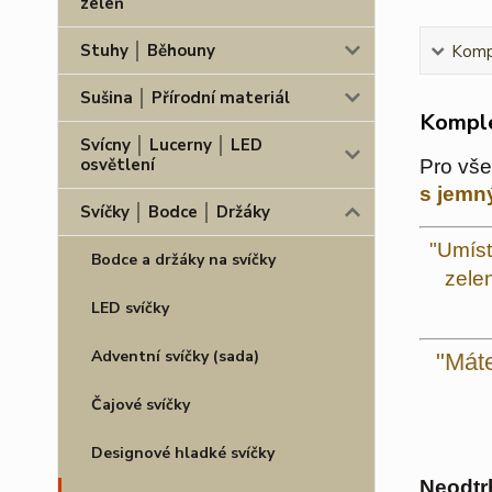
zeleň
Stuhy │ Běhouny
Kompl
Sušina │ Přírodní materiál
Komple
Svícny │ Lucerny │ LED
osvětlení
Pro vše
s jemn
Svíčky │ Bodce │ Držáky
"Umíst
Bodce a držáky na svíčky
zele
LED svíčky
Adventní svíčky (sada)
"Máte
Čajové svíčky
Designové hladké svíčky
Neodtr