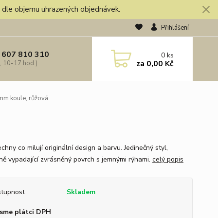
), dle objemu uhrazených objednávek.
Přihlášení
 607 810 310
0
ks
za
0,00 Kč
, 10-17 hod.)
mm koule, růžová
chny co milují originální design a barvu. Jedinečný styl,
ně vypadající zvrásněný povrch s jemnými rýhami.
celý popis
tupnost
Skladem
sme plátci DPH