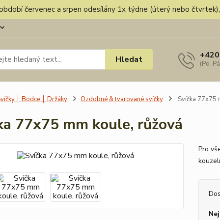
v období červenec a srpen odesílány 1x týdne (úterý nebo čtvrtek
+420
Hledat
(Po-Pá
víčky │ Bodce │ Držáky
Ozdobné & tvarované svíčky
Svíčka 77x75 
ka 77x75 mm koule, růžová
Pro vše
kouzel
Dos
Nej