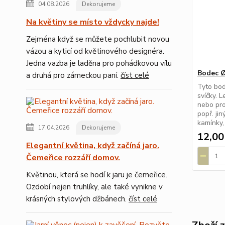
04.08.2026
Dekorujeme
Na květiny se místo vždycky najde!
Zejména když se můžete pochlubit novou
vázou a kyticí od květinového designéra.
Jedna vazba je laděna pro pohádkovou vílu
Bodec Ø 
a druhá pro zámeckou paní.
číst celé
Tyto bod
svíčky. 
nebo pro
popř. ji
kamínky,
17.04.2026
Dekorujeme
12,00
Elegantní květina, když začíná jaro.
Čemeřice rozzáří domov.
Květinou, která se hodí k jaru je čemeřice.
Ozdobí nejen truhlíky, ale také vynikne v
krásných stylových džbánech.
číst celé