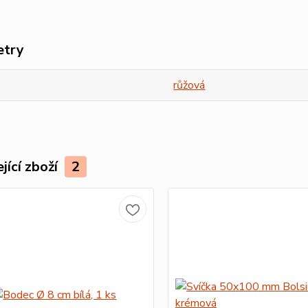
etry
růžová
jící zboží
2