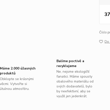
37
Číslo p
Do 
Balíme poctivě a
recyklujeme
Máme 2.000 úžasných
Ne, nejsme ekologičtí
produktů
fanatici. Máme spousty
Obklopte se krásnými
obalového materiálu od
věcmi. Vytvořte si
svých dodavatelů, bylo
útulnou atmosféru.
by neefektivní, aby se
využil jen jedenkrát.