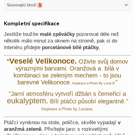
Související zboží
1
Kompletní specifikace
Jestliže toužíte
malé zpěváčky
pozorovat déle než
několik málo minut za oknem na stromě, pak si do
interiéru přidejte
porcelánové bílé ptáčky.
Veselé Velikonoce.
"
Oživte svůj domov
výraznými barvami. Oranžová a bílá v
kombinaci se zeleným mechem - to jsou
barevné Velikonoce.
"
Inspirace a Photo By Lucie B.
"Jarní atmosféru vytvoří džbán s čemeřicí a
eukalyptem.
Bílí ptáčci působí elegantně."
Inspirace a Photo by Luciana.
Ptáčci vyniknou na stole, poličce, skvěle vypadají
v
aranžmá zeleně.
Přivítejte jaro: s rozkvetlými