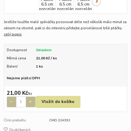
Jestliže toužíte malé zpěváčky pozorovat déle než několik málo minut za
oknem na stromě, pak si do interiéru přidejte porcelánové bílé ptáčky.
celý popis
Dostupnost
Skladem
Měrná cena
21,00 Kč / ks
Balení
1 ks
Nejsme plátci DPH
21,00 Kč
/
ks
Vložit do košíku
Číslo produktu:
CMD.224392
Do oblíbených