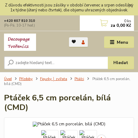
Z důvodu efektivnosti jsou zásilky v období červenec a srpen odesílány
1x týdne (úterý nebo čtvrtek), dle objemu uhrazených objednávek.
0
ks
+420 607 810 310
za
0,00 Kč
(Po-Pá, 10-17 hod.)
Menu
Hledat
Úvod
Přízdoby
Figurky │ zvířata
Ptáčci
Ptáček 6,5 cm porcelán,
bílá (CMD)
Ptáček 6,5 cm porcelán, bílá
(CMD)