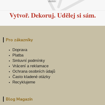
období.
Vytvoř. Dekoruj. Udělej si sám.
Pro zákazníky
Doprava
Platba
Smluvní podmínky
Vrácení a reklamace
Ochrana osobních údajů
Často kladené otázky
Recyklujeme
Blog Magazín