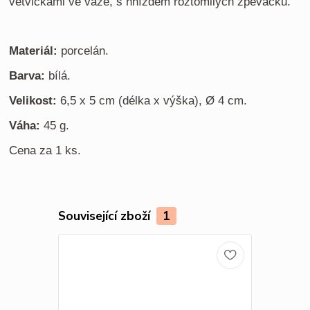
větvičkami ve váze, s hnízdem roztomilých zpěváčků.
Materiál:
porcelán.
Barva:
bílá.
Velikost:
6,5 x 5 cm (délka x výška),
Ø
4
cm.
Váha:
45 g.
Cena za 1 ks.
Související zboží
1