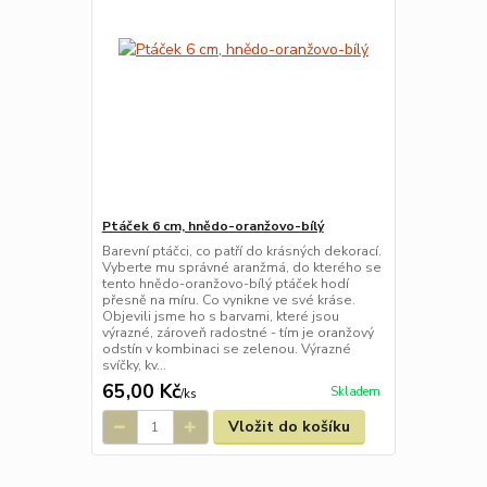
Ptáček 6 cm, hnědo-oranžovo-bílý
Barevní ptáčci, co patří do krásných dekorací.
Vyberte mu správné aranžmá, do kterého se
tento hnědo-oranžovo-bílý ptáček hodí
přesně na míru. Co vynikne ve své kráse.
Objevili jsme ho s barvami, které jsou
výrazné, zároveň radostné - tím je oranžový
odstín v kombinaci se zelenou. Výrazné
svíčky, kv...
65,00 Kč
Skladem
/
ks
Vložit do košíku