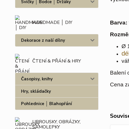
Svíčky │ Bodce │ Držáky
HANDMADE │ DIY
Barva:
Rozmě
Dekorace z naší dílny
Ø 
dé
ČTENÍ & PŘÁNÍ & HRY
vá
Balení 
Časopisy, knihy
Cena za
Hry, skládačky
Pohlednice │ Blahopřání
Souvise
UBROUSKY, OBRÁZKY,
SAMOLEPKY