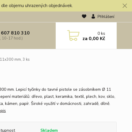
), dle objemu uhrazených objednávek.
Přihlášení
 607 810 310
0
ks
za
0,00 Kč
, 10-17 hod.)
y 11x300 mm, 3 ks
300 mm. Lepicí tyčinky do tavné pistole se zásobníkem Ø 11
epení materiálů: dřevo, plast, keramika, textil, plech, kov, sklo,
a, kámen, papír. Široké využití v domácnosti, zahradě, dílně.
opis
tupnost
Skladem