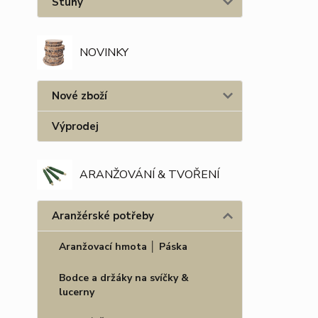
Stuhy
NOVINKY
Nové zboží
Výprodej
ARANŽOVÁNÍ & TVOŘENÍ
Aranžérské potřeby
Aranžovací hmota │ Páska
Bodce a držáky na svíčky &
lucerny