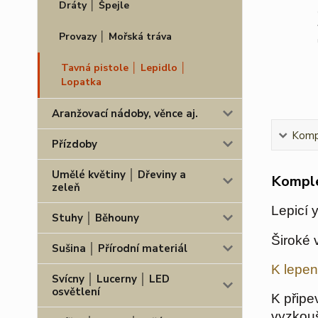
Dráty │ Špejle
Provazy │ Mořská tráva
Tavná pistole │ Lepidlo │
Lopatka
Aranžovací nádoby, věnce aj.
Kompl
Přízdoby
Umělé květiny │ Dřeviny a
Komple
zeleň
Lepicí 
Stuhy │ Běhouny
Široké 
Sušina │ Přírodní materiál
K lepen
Svícny │ Lucerny │ LED
osvětlení
K připe
vyzkouš