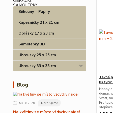
Běhouny │ Papíry
Kapesníčky 21 x 21 cm
Obrázky 17 x 23 cm
Samolepky 3D
Ubrousky 25 x 25 cm
Ubrousky 33 x 33 cm
Tavná p
ks tyči
Blog
Hobby a 
domácnos
Watt, na
Pro lepi
04.08.2026
Dekorujeme
stojánke
Na květiny se místo vždycky najde!