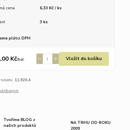
ná cena
6,33 Kč / ks
ení
3 ks
sme plátci DPH
,00 Kč
Vložit do košíku
/
bal.
roduktu:
11.920.4
oblíbených
Tvoříme BLOG z
NA TRHU OD ROKU
našich produktů
2009