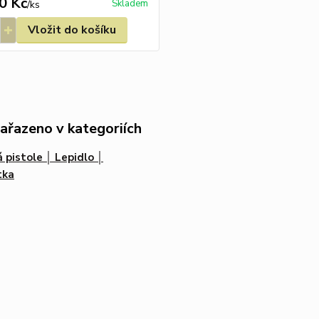
0 Kč
Skladem
/
ks
Vložit do košíku
zařazeno v kategoriích
 pistole │ Lepidlo │
tka