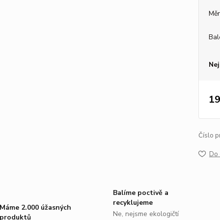
Měr
Bal
Nej
19
Číslo p
Do 
Balíme poctivě a
recyklujeme
Máme 2.000 úžasných
Ne, nejsme ekologičtí
produktů