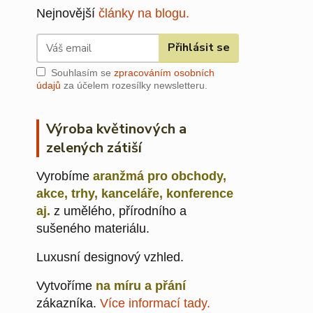
Nejnovější
články na blogu.
Přihlásit se
Souhlasím se
zpracováním osobních
údajů
za účelem rozesílky newsletteru.
Výroba květinových a
zelených zátiší
Vyrobíme
aranžmá pro obchody,
akce, trhy, kanceláře, konference
aj.
z umělého, přírodního a
sušeného materiálu.
Luxusní designový vzhled.
Vytvoříme
na míru a přání
zákazníka.
Více informací tady.