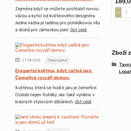
189,0
Zejména když se můžete pochlubit novou
vázou a kyticí od květinového designéra.
Jedna vazba je laděna pro pohádkovou vílu
a druhá pro zámeckou paní.
číst celé
Zboží 
17.04.2026
Dekorujeme
Tavná
Elegantní květina, když začíná jaro.
Lopa
Čemeřice rozzáří domov.
Květinou, která se hodí k jaru je čemeřice.
Ozdobí nejen truhlíky, ale také vynikne v
krásných stylových džbánech.
číst celé