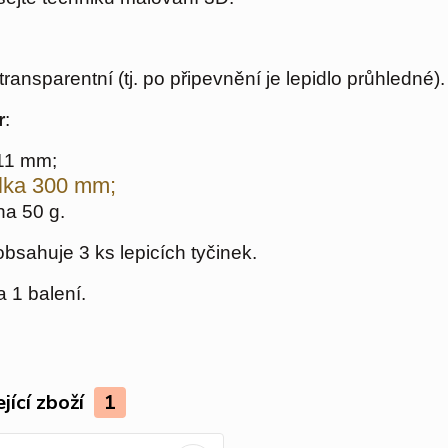
transparentní (tj. po připevnění je lepidlo průhledné).
r
:
11 mm;
lka 300 mm;
ha 50 g.
obsahuje 3 ks lepicích tyčinek.
 1 balení.
jící zboží
1