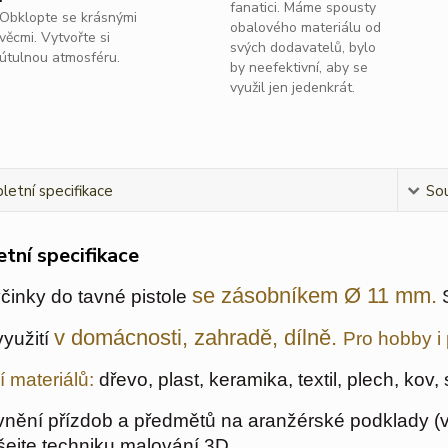
fanatici. Máme spousty
Obklopte se krásnými
obalového materiálu od
věcmi. Vytvořte si
svých dodavatelů, bylo
útulnou atmosféru.
by neefektivní, aby se
využil jen jedenkrát.
etní specifikace
Sou
tní specifikace
se zásobníkem Ø 11 mm.
yčinky do tavné pistole
S
v domácnosti, zahradě, dílně.
využití
Pro hobby i 
í materiálů:
dřevo, plast, keramika, textil, plech, kov,
vnění přízdob a předmětů na aranžérské podklady (v
ejte techniku malování 3D.