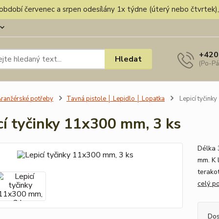
v období červenec a srpen odesílány 1x týdne (úterý nebo čtvrtek
+420
Hledat
(Po-Pá
ranžérské potřeby
Tavná pistole │ Lepidlo │ Lopatka
Lepicí tyčink
cí tyčinky 11x300 mm, 3 ks
Délka 
mm. K l
terakot
celý p
Dos