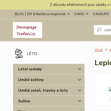
Z důvodu efektivnosti jsou zásilky 
BLOG │ DIY & Nechte se inspirovat
O NÁS
O NÁKUPU
Úvod
A
LÉTO
Lepi
Letní ozdoby
Umělé květiny
Umělá zeleň, traviny a listy
Sušina