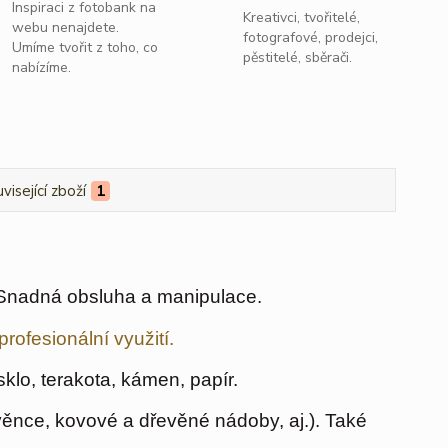
Inspiraci z fotobank na
Kreativci, tvořitelé,
webu nenajdete.
fotografové, prodejci,
Umíme tvořit z toho, co
pěstitelé, sběrači.
nabízíme.
visející zboží
1
nadná obsluha a manipulace.
profesionální využití.
 sklo, terakota, kámen, papír.
ěnce, kovové a dřevěné nádoby, aj.). Také