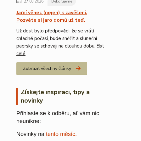
27.03.2026
Dekorujeme
Jarní věnec (nejen) k zavěšení.
Pozvěte si jaro domů už teď.
Už dost bylo předpovědi, že se vrátí
chladné počasí, bude sněžit a sluneční
paprsky se schovají na dlouhou dobu.
číst
celé
Zobrazit všechny články
Získejte inspiraci, tipy a
novinky
Přihlaste se k odběru, ať vám nic
neunikne:
Novinky na
tento měsíc.