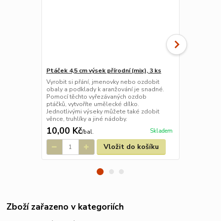
Ptáček 4,5 cm výsek přírodní (mix), 3 ks
Ptáček 3,8 c
Vyrobit si přání, jmenovky nebo ozdobit
Vyrobit si p
obaly a podklady k aranžování je snadné.
obaly a podk
Pomocí těchto vyřezávaných ozdob
Pomocí těch
ptáčků, vytvoříte umělecké dílko.
ptáčků, vytvo
Jednotlivými výseky můžete také zdobit
Jednotlivými
věnce, truhlíky a jiné nádoby.
věnce, truhlí
10,00 Kč
15,00 Kč
Skladem
/
bal.
Vložit do košíku
Zboží zařazeno v kategoriích