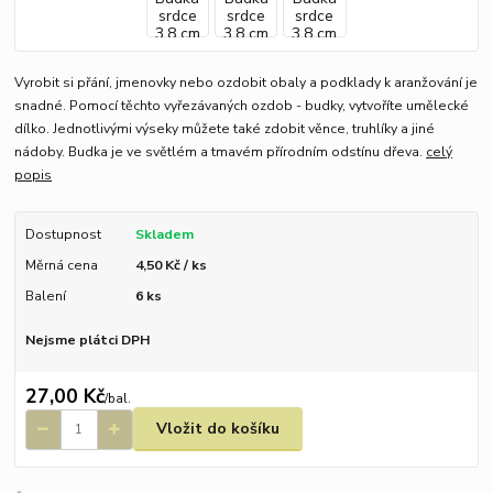
Vyrobit si přání, jmenovky nebo ozdobit obaly a podklady k aranžování je
snadné. Pomocí těchto vyřezávaných ozdob - budky, vytvoříte umělecké
dílko. Jednotlivými výseky můžete také zdobit věnce, truhlíky a jiné
nádoby. Budka je ve světlém a tmavém přírodním odstínu dřeva.
celý
popis
Dostupnost
Skladem
Měrná cena
4,50 Kč / ks
Balení
6 ks
Nejsme plátci DPH
27,00 Kč
/
bal.
Vložit do košíku