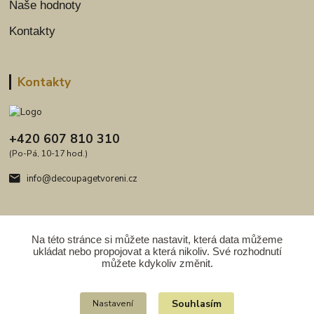
Naše hodnoty
Kontakty
Kontakty
+420 607 810 310
(Po-Pá, 10-17 hod.)
info@decoupagetvoreni.cz
Na této stránce si můžete nastavit, která data můžeme
ukládat nebo propojovat a která nikoliv. Své rozhodnutí
Upravit sběr cookies.
můžete kdykoliv změnit.
Copyright 2009 - 2026. Obsah serveru je chráněn autorským právem.
Souhlasím
Nastavení
Kopírování obrazového materiálu, šíření celých nebo částí textů, fotografií