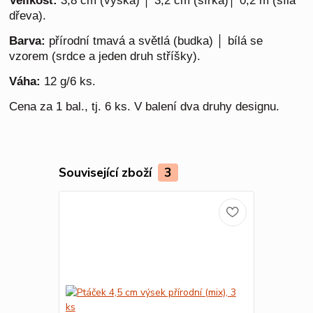
Velikost:
3,8 cm (výška) │ 3,2 cm (šířka)│ 0,2 m (síla
dřeva).
Barva:
přírodní tmavá a světlá (budka) │ bílá se
vzorem (srdce a jeden druh stříšky).
Váha:
12 g/6 ks.
Cena za 1 bal., tj. 6 ks. V balení dva druhy designu.
Související zboží
3