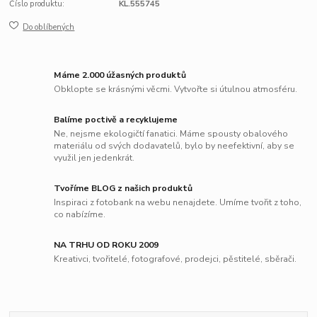
Číslo produktu:
KL.555745
Do oblíbených
Máme 2.000 úžasných produktů
Obklopte se krásnými věcmi. Vytvořte si útulnou atmosféru.
Balíme poctivě a recyklujeme
Ne, nejsme ekologičtí fanatici. Máme spousty obalového
materiálu od svých dodavatelů, bylo by neefektivní, aby se
využil jen jedenkrát.
Tvoříme BLOG z našich produktů
Inspiraci z fotobank na webu nenajdete. Umíme tvořit z toho,
co nabízíme.
NA TRHU OD ROKU 2009
Kreativci, tvořitelé, fotografové, prodejci, pěstitelé, sběrači.