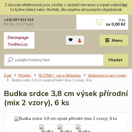
Z důvodu efektivnosti jsou zásilky v období červenec a srpen odesílány
1x týdne (úterý nebo čtvrtek), dle objemu uhrazených objednávek.
0
ks
+420 607 810 310
za
0,00 Kč
(Po-Pá, 10-17 hod.)
Menu
Hledat
Úvod
Přízdoby
SEZÓNA │ jaro a Velikonoce
Velikonoční a jarní výseky
Budka srdce 3,8 cm výsek přírodní (mix 2 vzory), 6 ks
Budka srdce 3,8 cm výsek přírodní
(mix 2 vzory), 6 ks