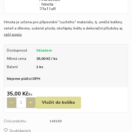
Hmota je určena pro připevnění "suchého" materiálu, tj. umělé květiny,
zeleň a dřeviny; sušené plody, skořápky, květy a dekorační přízdoby aj.
celý popis
Dostupnost
Skladem
Měrná cena
35,00 Kč / ks
Balení
1 ks
Nejsme plátci DPH
35,00 Kč
/
ks
Vložit do košíku
Číslo produktu:
146160
Do oblíbených