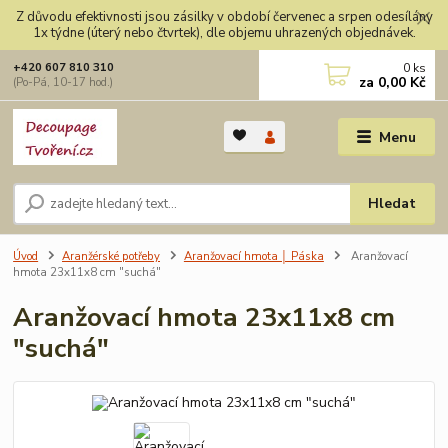
Z důvodu efektivnosti jsou zásilky v období červenec a srpen odesílány
1x týdne (úterý nebo čtvrtek), dle objemu uhrazených objednávek.
0
ks
+420 607 810 310
za
0,00 Kč
(Po-Pá, 10-17 hod.)
Menu
Hledat
Úvod
Aranžérské potřeby
Aranžovací hmota │ Páska
Aranžovací
hmota 23x11x8 cm "suchá"
Aranžovací hmota 23x11x8 cm
"suchá"