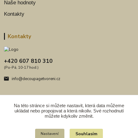
Naše hodnoty
Kontakty
Kontakty
+420 607 810 310
(Po-Pá, 10-17 hod.)
info@decoupagetvoreni.cz
Na této stránce si můžete nastavit, která data můžeme
ukládat nebo propojovat a která nikoliv. Své rozhodnutí
Upravit sběr cookies.
můžete kdykoliv změnit.
Copyright 2009 - 2026. Obsah serveru je chráněn autorským právem.
Souhlasím
Nastavení
Kopírování obrazového materiálu, šíření celých nebo částí textů, fotografií