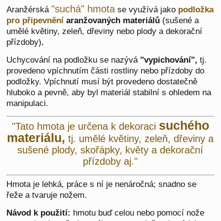
"suchá" hmota
Aranžérská
se využívá jako
podložka
pro připevnění
aranžovaných materiálů
(sušené a
umělé květiny, zeleň, dřeviny nebo plody a dekorační
přízdoby)
.
Uchycování na podložku se nazývá
"vypichování",
tj.
provedeno vpíchnutím části rostliny nebo přízdoby do
podložky. Vpíchnutí musí být provedeno dostatečně
hluboko a pevně, aby byl materiál stabilní s ohledem na
manipulaci.
suchého
"Tato hmota je určena k dekoraci
materiálu,
tj. umělé květiny, zeleň, dřeviny a
sušené plody, skořápky, květy a dekorační
přízdoby aj."
Hmota j
e lehká, práce s ní je nenáročná; snadno se
řeže a tvaruje nožem.
Návod k použití:
hmotu buď celou nebo pomocí nože